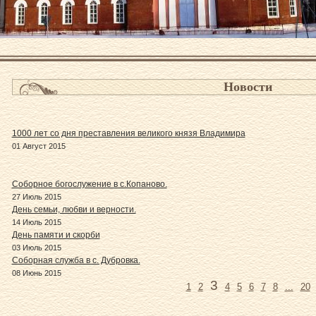
Новости
1000 лет со дня преставления великого князя Владимира
01 Август 2015
Соборное богослужение в с.Копаново.
27 Июль 2015
День семьи, любви и верности.
14 Июль 2015
День памяти и скорби
03 Июль 2015
Соборная служба в с. Дубровка.
08 Июнь 2015
3
1
2
4
5
6
7
8
...
20