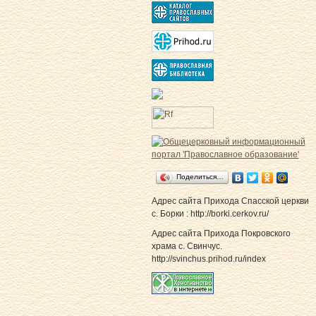
Поделиться…
Адрес сайта Прихода Спасской церкви
с. Борки : http://borki.cerkov.ru/
Адрес сайта Прихода Покровского
храма с. Свинчус.
http://svinchus.prihod.ru/index